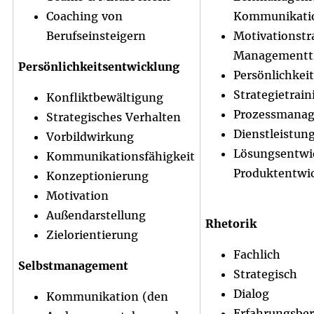
Coaching von
Kommunikatio
Berufseinsteigern
Motivationstr
Managementtr
Persönlichkeitsentwicklung
Persönlichkeit
Strategietrain
Konfliktbewältigung
Prozessmana
Strategisches Verhalten
Dienstleistun
Vorbildwirkung
Lösungsentwi
Kommunikationsfähigkeit
Produktentwi
Konzeptionierung
Motivation
Außendarstellung
Rhetorik
Zielorientierung
Fachlich
Selbstmanagement
Strategisch
Dialog
Kommunikation (den
Erfahrungsber