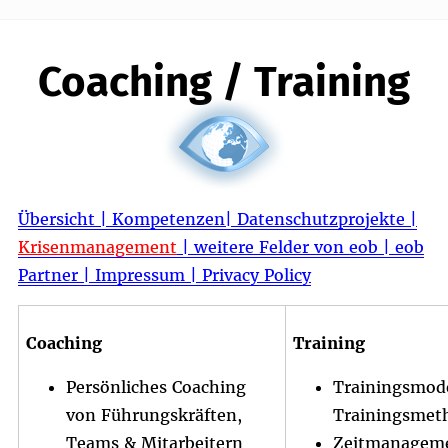
Skip
to
content
Coaching / Training
Übersicht
| Kompetenzen
|
Datenschutzprojekte
|
Krisenmanagement
|
weitere Felder von eob
|
eob
Partner |
Impressum
|
Privacy Policy
Coaching
Training
Persönliches Coaching
Trainingsmode
von Führungskräften,
Trainingsmet
Teams & Mitarbeitern
Zeitmanageme